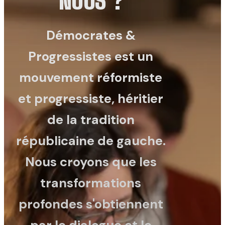
NOUS ?
Agir avec nous
Nos engagements
Démocrates &
Contact
Progressistes est un
mouvement réformiste
et progressiste, héritier
de la tradition
républicaine de gauche.
Nous croyons que les
transformations
profondes s'obtiennent