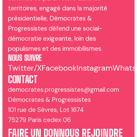
territoires, engagé dans la majorité
présidentielle, Démocrates &
Progressistes défend une social-
démocratie exigeante, loin des
populismes et des immobilismes.
NOUS SUIVRE
Twitter/X
Facebook
Instagram
Whats
CONTACT
democrates.progressistes@gmail.com
Démocrates & Progressistes
101 rue de Sèvres, Lot 1674
75279 Paris cedex 06
FAIRE UN DON
NOUS REJOINDRE