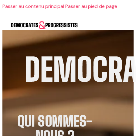
Passer au contenu principal
Passer au pied de page
Le parti
Qui sommes-nous ?
Agir avec nous
Nos engagements
Contact
Rejoindre
QUI SOMMES-
Le parti
Qui sommes-nous ?