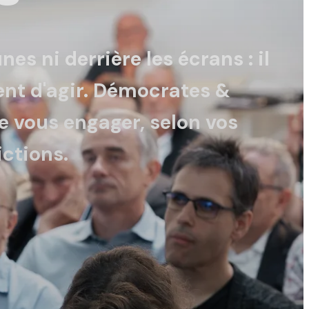
s ni derrière les écrans : il
nt d'agir. Démocrates &
e vous engager, selon vos
ictions.