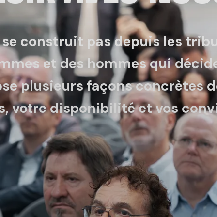
e construit pas depuis les tribune
femmes et des hommes qui décide
se plusieurs façons concrètes d
 votre disponibilité et vos conv